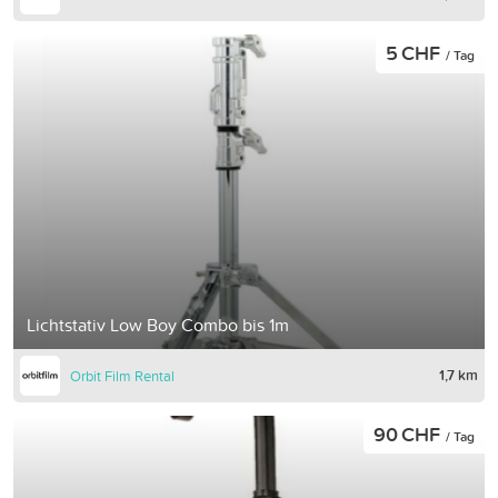
5 CHF
/ Tag
Lichtstativ Low Boy Combo bis 1m
1,7 km
Orbit Film Rental
90 CHF
/ Tag