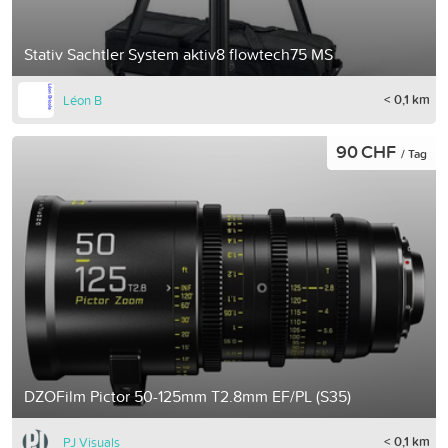
Stativ Sachtler System aktiv8 flowtech75 MS
< 0,1 km
Léon B
90 CHF
/ Tag
DZOFilm Pictor 50-125mm T2.8mm EF/PL (S35)
< 0,1 km
PJ Visuals