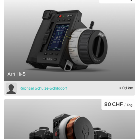
Arri Hi-5
< 0,1 km
Raphael Schulze-Schilddorf
80 CHF
/ Tag