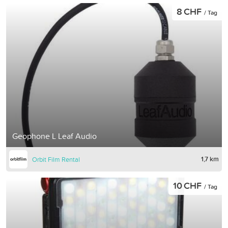
8 CHF
/ Tag
Geophone L Leaf Audio
1,7 km
Orbit Film Rental
10 CHF
/ Tag