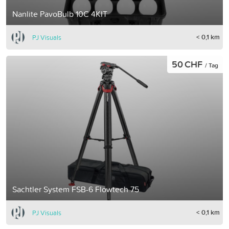
Nanlite PavoBulb 10C 4KIT
< 0,1 km
PJ Visuals
50 CHF
/ Tag
Sachtler System FSB-6 Flowtech 75
< 0,1 km
PJ Visuals