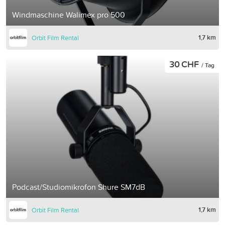
Windmaschine Walimex pro 500
1,7 km
Orbit Film Rental
30 CHF
/ Tag
Podcast/Studiomikrofon Shure SM7dB
1,7 km
Orbit Film Rental