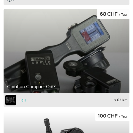
68 CHF
/ Tag
Cmotion Compact One
< 0,1 km
Halil
100 CHF
/ Tag