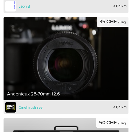
< 0,1 km
Léon B
35 CHF
/ Tag
Angenieux 28-70mm f2.6
< 0,1 km
CinehausBasel
50 CHF
/ Tag