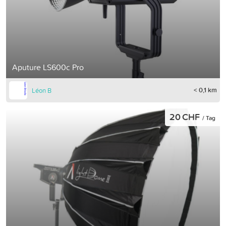
Aputure LS600c Pro
< 0,1 km
Léon B
20 CHF
/ Tag