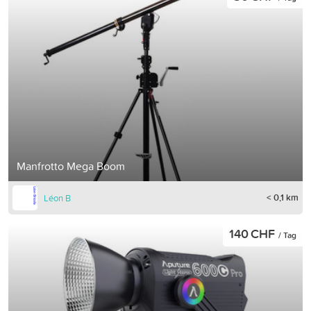
Manfrotto Mega Boom
< 0,1 km
Léon B
140 CHF
/ Tag