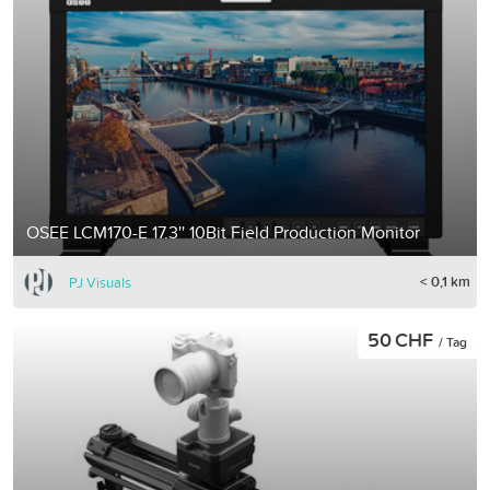
OSEE LCM170-E 17.3'' 10Bit Field Production Monitor
< 0,1 km
PJ Visuals
50 CHF
/ Tag