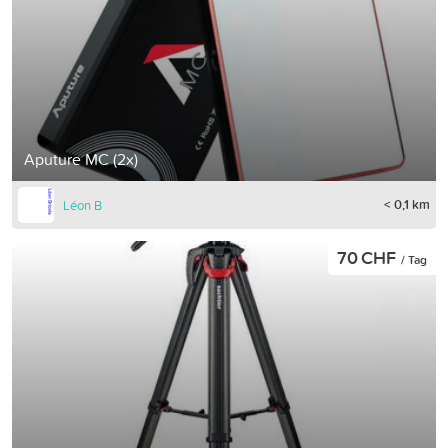
Aputure MC (2x)
< 0,1 km
Léon B
70 CHF
/ Tag