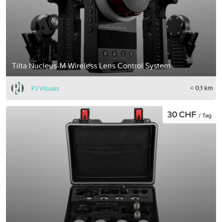
Tilta Nucleus-M Wireless Lens Control System
< 0,1 km
PJ Visuals
30 CHF
/ Tag