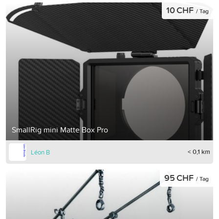
10 CHF
/ Tag
SmallRig mini Matte Box Pro
< 0,1 km
Léon B
95 CHF
/ Tag