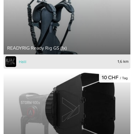
READYRIG Ready Rig GS (1x)
1,6 km
Halil
10 CHF
/ Tag