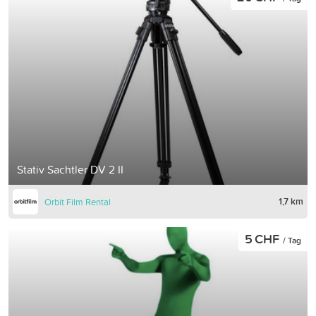
Stativ Sachtler DV 2 II
1,7 km
Orbit Film Rental
5 CHF
/ Tag