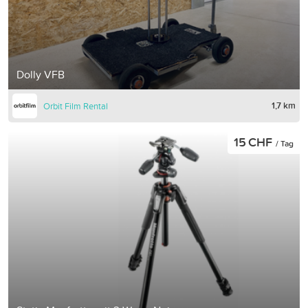
Dolly VFB
1,7 km
Orbit Film Rental
15 CHF
/ Tag