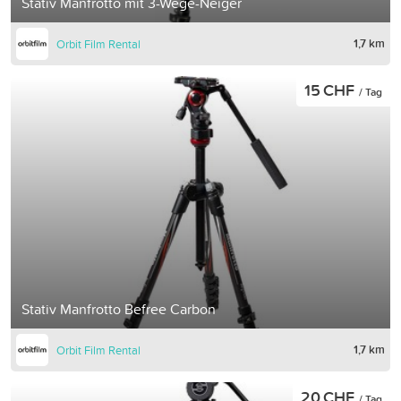
Stativ Manfrotto mit 3-Wege-Neiger
1,7 km
Orbit Film Rental
15 CHF
/ Tag
Stativ Manfrotto Befree Carbon
1,7 km
Orbit Film Rental
20 CHF
/ Tag