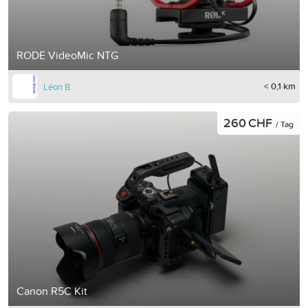
RODE VideoMic NTG
< 0,1 km
Léon B
260 CHF
/ Tag
Canon R5C Kit