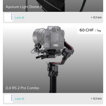
Aputure Light Dome II
< 0,1 km
Léon B
60 CHF
/ Tag
DJI RS 2 Pro Combo
< 0,1 km
Léon B