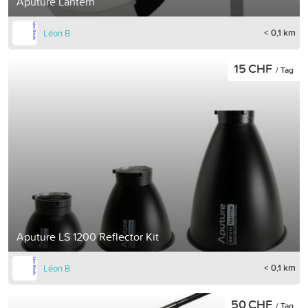
Aputure Lantern
< 0,1 km
Léon B
15 CHF
/ Tag
Aputure LS 1200 Reflector Kit
< 0,1 km
Léon B
50 CHF
/ Tag