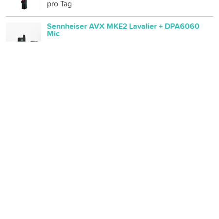
pro Tag
Sennheiser AVX MKE2 Lavalier + DPA6060
Mic
25 CHF
pro Tag
Sennheiser MKE600
20 CHF
pro Tag
4x Ambient NanoLockit Timecode Generator
und Transceiver
10 CHF
pro Tag
2x Timecode Tentacle Sync E
20 CHF
pro Tag
MS-Mikrofon / Stereo Audio-Technica BP 4029