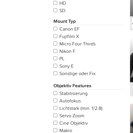
HD
SD
Mount Typ
Canon EF
Fujifilm X
Micro Four Thirds
Nikon F
PL
Sony E
Sonstige oder Fix
LPL
Objektiv Features
Leica M
Stabilisierung
Sony A
Autofokus
Canon RF
Lichtstark (min. f/2.8)
Servo Zoom
Cine Objektiv
Makro