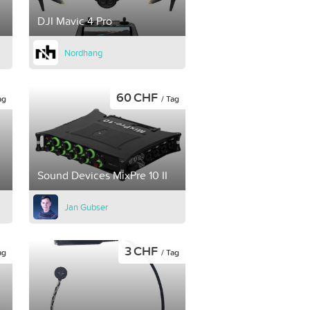
DJI Mavic 4 Pro
Nordhang
60 CHF
ag
/ Tag
Sound Devices MixPre 10 II
Jan Gubser
3 CHF
ag
/ Tag