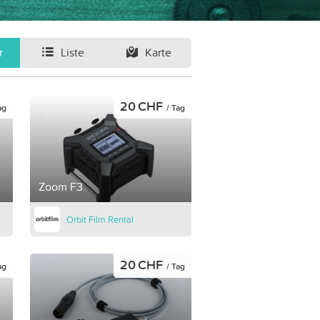
r
Liste
Karte
20 CHF
ag
/ Tag
Zoom F3
Orbit Film Rental
20 CHF
ag
/ Tag