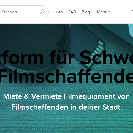
Info
FAQ
Blog
Mehr
tform für Schw
Filmschaffend
Miete & Vermiete Filmequipment von
Filmschaffenden in deiner Stadt.