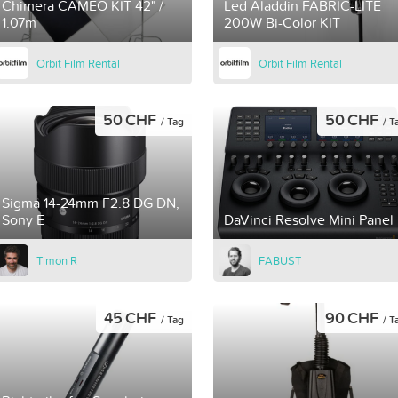
Chimera CAMEO KIT 42" /
Led Aladdin FABRIC-LITE
1.07m
200W Bi-Color KIT
Orbit Film Rental
Orbit Film Rental
50 CHF
50 CHF
/ Tag
/ T
Sigma 14-24mm F2.8 DG DN,
Sony E
DaVinci Resolve Mini Panel
Timon R
FABUST
45 CHF
90 CHF
/ Tag
/ T