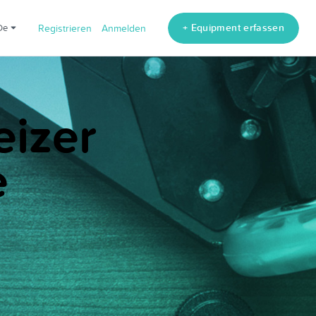
+ Equipment erfassen
de
Registrieren
Anmelden
eizer
e