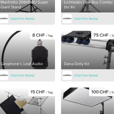
Manfrotto 269HDBU Super
Lichtstativ Low Boy Combo
Giant Stand
bis 1m
Orbit Film Rental
Orbit Film Rental
8 CHF
75 CHF
/ Tag
/ T
Geophone L Leaf Audio
Dana Dolly Kit
Orbit Film Rental
Orbit Film Rental
15 CHF
100 CHF
/ Tag
/ T