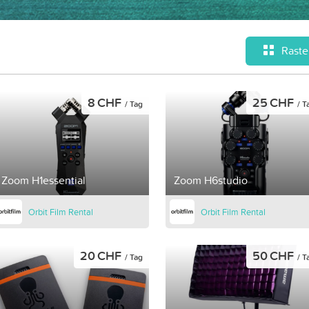
Raste
8 CHF
25 CHF
/ Tag
/ T
Zoom H1essential
Zoom H6studio
Orbit Film Rental
Orbit Film Rental
20 CHF
50 CHF
/ Tag
/ T