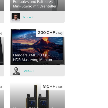
Portables und Faltbares
Mini-Studio mit Drehteller
Timon R
200 CHF
ag
/ Tag
Flanders XMP310 QD-OLED
HDR Mastering Monitor
FABUST
8 CHF
ag
/ Tag