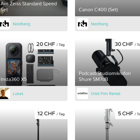
Arri Zeiss Standard Speed
Set
Canon C400 (Set)
Nordhang
Nordhang
20 CHF
30 CHF
/ Tag
/ T
Podcast/Studiomikrofon
Insta360 X5
Shure SM7dB
Lukas
Orbit Film Rental
12 CHF
5 CHF
/ Tag
/ T