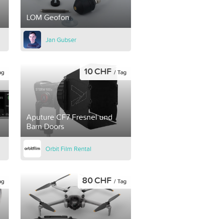
LOM Geofon
Jan Gubser
10 CHF
ag
/ Tag
Aputure CF7 Fresnel und
Barn Doors
Orbit Film Rental
80 CHF
ag
/ Tag