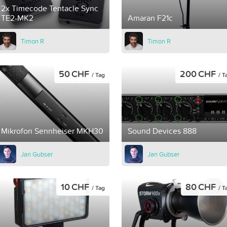
2x Timecode Tentacle Sync
TE2-MK2
Amaran F21c
Timon R
Timon R
50 CHF
200 CHF
/ Tag
/ T
Mikrofon Sennheiser MKH30
Sound Devices 888
Jan Gubser
Jan Gubser
10 CHF
80 CHF
/ Tag
/ T