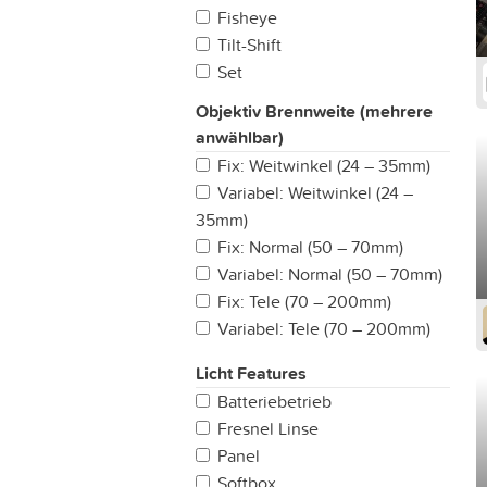
Fisheye
Tilt-Shift
Set
Objektiv Brennweite (mehrere
anwählbar)
Fix: Weitwinkel (24 – 35mm)
Variabel: Weitwinkel (24 –
35mm)
Fix: Normal (50 – 70mm)
Variabel: Normal (50 – 70mm)
Fix: Tele (70 – 200mm)
Variabel: Tele (70 – 200mm)
All-In-One
Licht Features
Fisheye (bis 14mm)
Batteriebetrieb
Fix: Ultra Weitwinkel (14 –
Fresnel Linse
24mm)
Panel
Variabel: Ultra Weitwinkel (14 –
Softbox