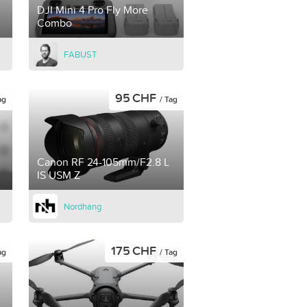
DJI Mini 4 Pro Fly More
Combo
FABUST
95 CHF
ag
/ Tag
Canon RF 24-105mm/F2.8 L
IS USM Z
Nordhang
175 CHF
ag
/ Tag