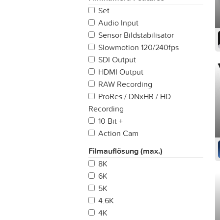
Set
Audio Input
Sensor Bildstabilisator
Slowmotion 120/240fps
SDI Output
HDMI Output
RAW Recording
ProRes / DNxHR / HD
Recording
10 Bit +
Action Cam
Filmauflösung (max.)
8K
6K
5K
4.6K
4K