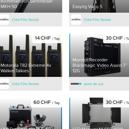
Richtmikrofon Sennheiser
MKH 50
Easyrig Vario 5
Orbit Film Rental
Orbit Film Rental
14 CHF
30 CHF
/ Tag
/ T
Monitor/Recorder
Motorola T82 Extreme 4x
Blackmagic Video Assist 7’’
Walkie-Talkies
12G
Orbit Film Rental
point de vue
60 CHF
30 CHF
/ Tag
/ T