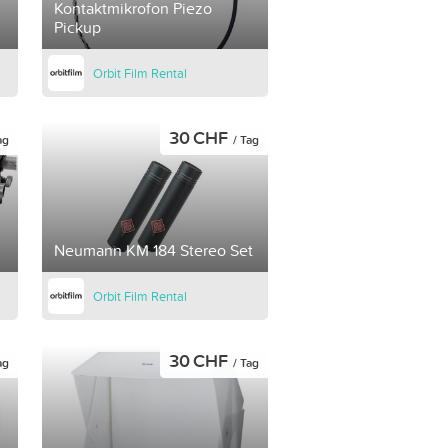
Kontaktmikrofon Piezo
Pickup
Orbit Film Rental
30 CHF
ag
/ Tag
Neumann KM 184 Stereo Set
Orbit Film Rental
30 CHF
ag
/ Tag