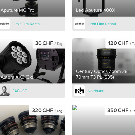
Aputure MC Pro
Led Aputure 400X
Orbit Film Rental
Orbit Film Rental
30 CHF
120 CHF
/ Tag
/ T
Century Optics Zoom 28-
Astera AX9 (3x)
70mm T3 PL (S35)
FABUST
Nordhang
320 CHF
350 CHF
/ Tag
/ T