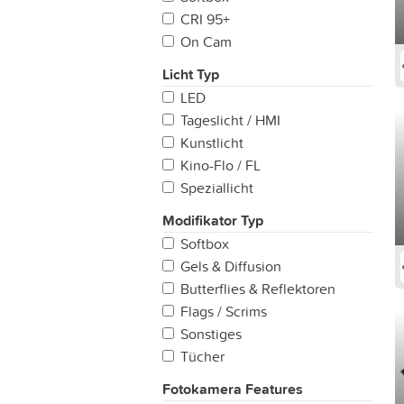
24mm)
CRI 95+
Variabel: Super Tele (200mm
On Cam
+)
Licht Typ
LED
Tageslicht / HMI
Kunstlicht
Kino-Flo / FL
Speziallicht
Modifikator Typ
Softbox
Gels & Diffusion
Butterflies & Reflektoren
Flags / Scrims
Sonstiges
Tücher
Fotokamera Features