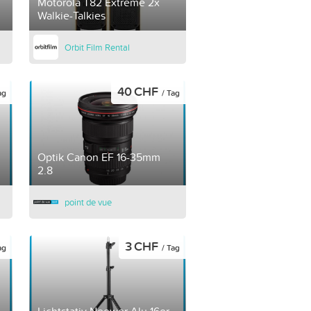
Motorola T82 Extreme 2x
Walkie-Talkies
Orbit Film Rental
40 CHF
ag
/ Tag
Optik Canon EF 16-35mm
2.8
point de vue
3 CHF
ag
/ Tag