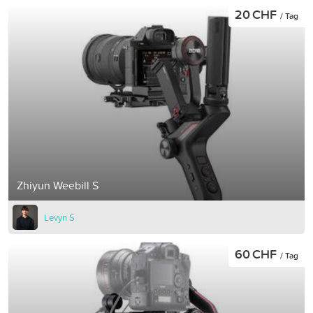
20 CHF
/ Tag
Zhiyun Weebill S
Levyn S
60 CHF
/ Tag