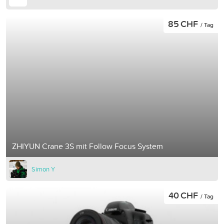
85 CHF
/ Tag
ZHIYUN Crane 3S mit Follow Focus System
Simon Y
40 CHF
/ Tag