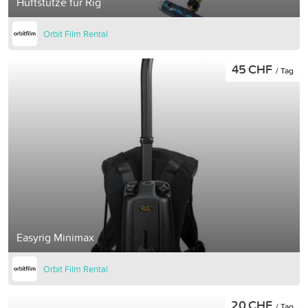
Hüftstütze für Rig
Orbit Film Rental
45 CHF
/ Tag
Easyrig Minimax
Orbit Film Rental
20 CHF
/ Tag