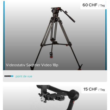
60 CHF
/ Tag
Videostativ Sachtler Video 18p
point de vue
15 CHF
/ Tag