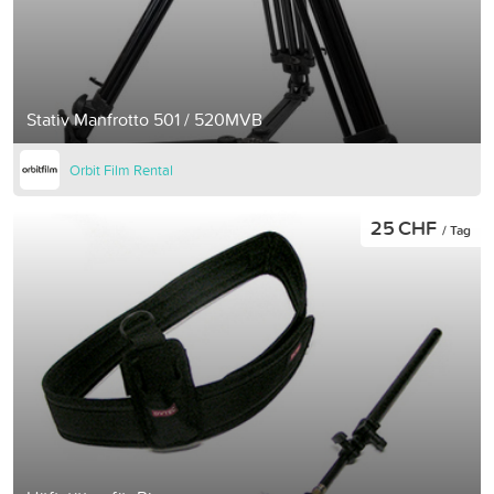
Stativ Manfrotto 501 / 520MVB
Orbit Film Rental
25 CHF
/ Tag