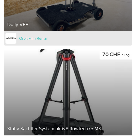
Dolly VFB
Orbit Film Rental
70 CHF
/ Tag
Stativ Sachtler System aktiv8 flowtech75 MS