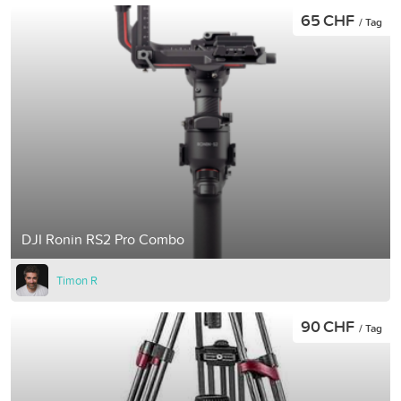
65 CHF
/ Tag
DJI Ronin RS2 Pro Combo
Timon R
90 CHF
/ Tag