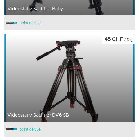
Videostativ Sachtler Baby
point de vue
45 CHF
/ Tag
Videostativ Sachtler DV6 SB
point de vue