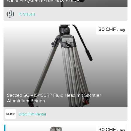
Sachtler System FSB-6 Flowtech 75
PJ Visuals
30 CHF
/ Tag
Secced SC-V15/100RP Fluid Head mit Sachtler
Aluminium Beinen
Orbit Film Rental
30 CHF
/ Tag