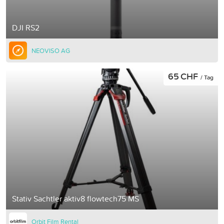
DJI RS2
NEOVISO AG
65 CHF
/ Tag
Stativ Sachtler aktiv8 flowtech75 MS
Orbit Film Rental