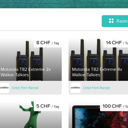
Raste
8 CHF
14 CHF
/ Tag
/ T
Motorola T82 Extreme 2x
Motorola T82 Extreme 4x
Walkie-Talkies
Walkie-Talkies
Orbit Film Rental
Orbit Film Rental
5 CHF
100 CHF
/ Tag
/ T