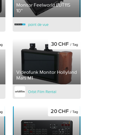
Monitor Feelworld LUT11S
10''
point de vue
30 CHF
ag
/ Tag
Videofunk Monitor Hollyland
Mars M1
Orbit Film Rental
20 CHF
ag
/ Tag