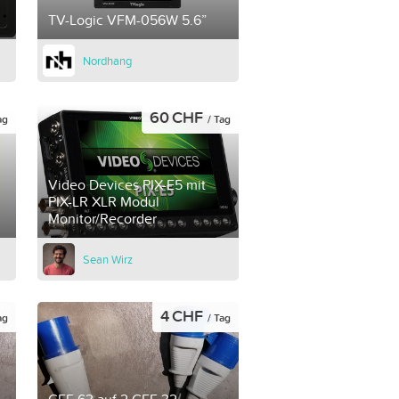
TV-Logic VFM-056W 5.6”
Nordhang
60 CHF
ag
/ Tag
Video Devices PIX-E5 mit
PIX-LR XLR Modul
Monitor/Recorder
Sean Wirz
4 CHF
ag
/ Tag