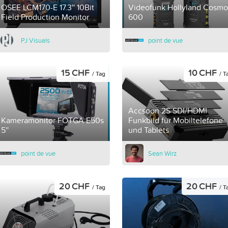
OSEE LCM170-E 17.3'' 10Bit
Videofunk Hollyland Cosmo
Field Production Monitor
600
PJ Visuals
point de vue
15 CHF
10 CHF
/ Tag
/ T
Accsoon 2S SDI/HDMI
Kameramonitor FOTGA E50s
Funkbild für Mobiltelefone
5''
und Tablets
point de vue
Sean Wirz
20 CHF
20 CHF
/ Tag
/ T