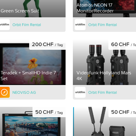
Atomos NEON 17
Green Screen Suit
Monitor/Recorder
Orbit Film Rental
Orbit Film Rental
200 CHF
60 CHF
/ Tag
/ T
Teradek + SmallHD Indie 7
Videofunk Hollyland Mars
Set
4K
NEOVISO AG
Orbit Film Rental
50 CHF
50 CHF
/ Tag
/ T