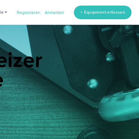
+ Equipment erfassen
de
Registrieren
Anmelden
eizer
e