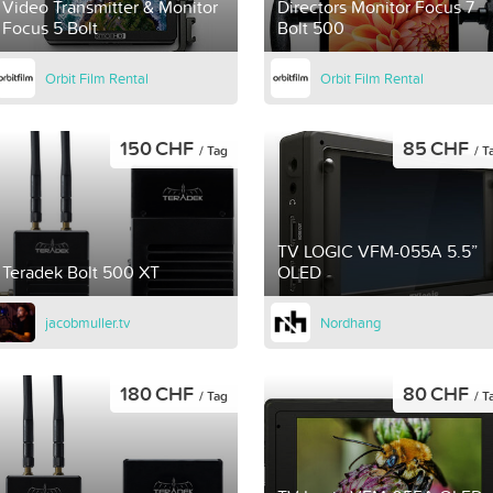
Video Transmitter & Monitor
Directors Monitor Focus 7
Focus 5 Bolt
Bolt 500
Orbit Film Rental
Orbit Film Rental
150 CHF
85 CHF
/ Tag
/ T
TV LOGIC VFM-055A 5.5”
Teradek Bolt 500 XT
OLED
jacobmuller.tv
Nordhang
180 CHF
80 CHF
/ Tag
/ T