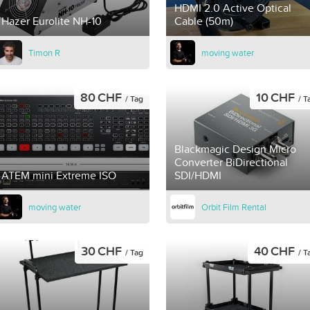
HDMI 2.0 Active Optical
Hazer Eurolite NH-10
Cable (50m)
Timon R
moving water
80 CHF
10 CHF
/ Tag
/ T
Blackmagic Design Micro
Converter BiDirectional
ATEM mini Extreme ISO
SDI/HDMI
moving water
Orbit Film Rental
30 CHF
40 CHF
/ Tag
/ T