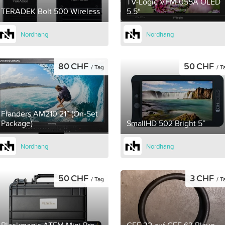
TV-Logic VFM-055A OLED
TERADEK Bolt 500 Wireless
5.5“
Nordhang
Nordhang
80 CHF
50 CHF
/ Tag
/ T
Flanders AM210 21” (On-Set
Package)
SmallHD 502 Bright 5”
Nordhang
Nordhang
50 CHF
3 CHF
/ Tag
/ T