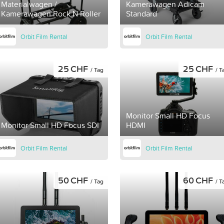
Materialwagen /
Kamerawagen Adicam
Kamerawagen Rock N Roller
Standard
Orbit Film Rental
Orbit Film Rental
25 CHF
25 CHF
/ Tag
/ T
Monitor Small HD Focus
Monitor Small HD Focus SDI
HDMI
Orbit Film Rental
Orbit Film Rental
50 CHF
60 CHF
/ Tag
/ T