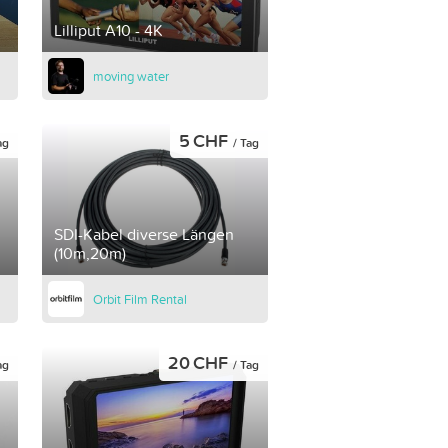
Lilliput A10 - 4K
moving water
5 CHF
ag
/ Tag
SDI-Kabel diverse Längen
(10m,20m)
Orbit Film Rental
20 CHF
ag
/ Tag