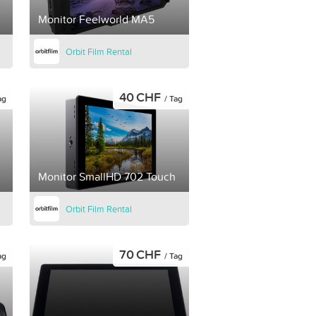
Monitor Feelworld MA5
Orbit Film Rental
40 CHF
ag
/ Tag
Monitor SmallHD 702 Touch
Orbit Film Rental
70 CHF
ag
/ Tag