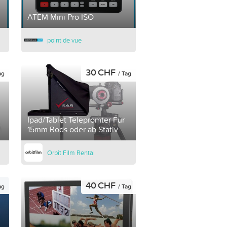
ATEM Mini Pro ISO
point de vue
30 CHF
ag
/ Tag
Ipad/Tablet Telepromter Für
15mm Rods oder ab Stativ
Orbit Film Rental
40 CHF
ag
/ Tag