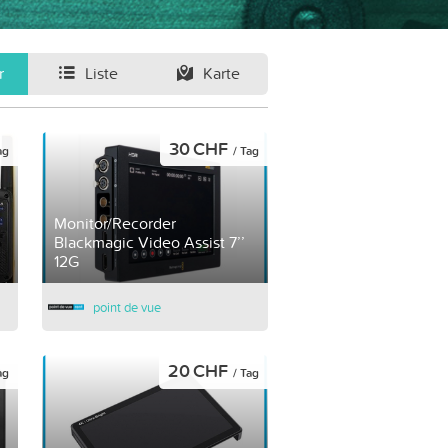
r
Liste
Karte
30 CHF
ag
/ Tag
Monitor/Recorder
Blackmagic Video Assist 7’’
12G
point de vue
20 CHF
ag
/ Tag