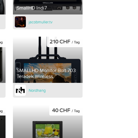
SmallHD Indi7
jacobmuller.tv
210 CHF
ag
/ Tag
SMALLHD Monitor Bolt 703
Teradek Wireless
Nordhang
40 CHF
ag
/ Tag