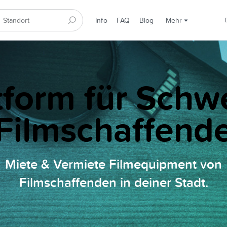
Info
FAQ
Blog
Mehr
tform für Schw
Filmschaffend
Miete & Vermiete Filmequipment von
Filmschaffenden in deiner Stadt.